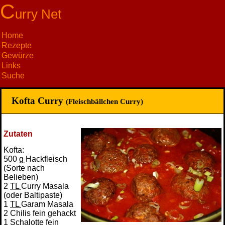
C
urry Net
Home
Rezepte
Gewürze
Links
Suche
Kofta Curry
(Fleischbällchen Curry)
Zutaten
Kofta:
500
g
Hackfleisch
(Sorte nach
Belieben)
2
TL
Curry Masala
(oder Baltipaste)
1
TL
Garam Masala
2 Chilis fein gehackt
1 Schalotte fein