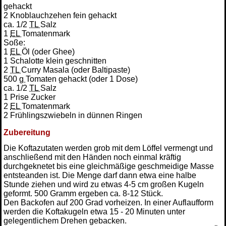
gehackt
2 Knoblauchzehen fein gehackt
ca. 1/2
TL
Salz
1
EL
Tomatenmark
Soße:
1
EL
Öl (oder Ghee)
1 Schalotte klein geschnitten
2
TL
Curry Masala (oder Baltipaste)
500
g
Tomaten gehackt (oder 1 Dose)
ca. 1/2
TL
Salz
1 Prise Zucker
2
EL
Tomatenmark
2 Frühlingszwiebeln in dünnen Ringen
Zubereitung
Die Koftazutaten werden grob mit dem Löffel vermengt und
anschließend mit den Händen noch einmal kräftig
durchgeknetet bis eine gleichmäßige geschmeidige Masse
entsteanden ist. Die Menge darf dann etwa eine halbe
Stunde ziehen und wird zu etwas 4-5 cm großen Kugeln
geformt. 500 Gramm ergeben ca. 8-12 Stück.
Den Backofen auf 200 Grad vorheizen. In einer Auflaufform
werden die Koftakugeln etwa 15 - 20 Minuten unter
gelegentlichem Drehen gebacken.