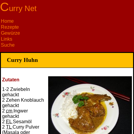
C
urry Net
Home
Rezepte
Gewürze
Links
Suche
Curry Huhn
Zutaten
1-2 Zwiebeln
gehackt
2 Zehen Knoblauch
gehackt
2
cm
Ingwer
gehackt
2
EL
Sesamöl
2
TL
Curry Pulver
(Masala oder