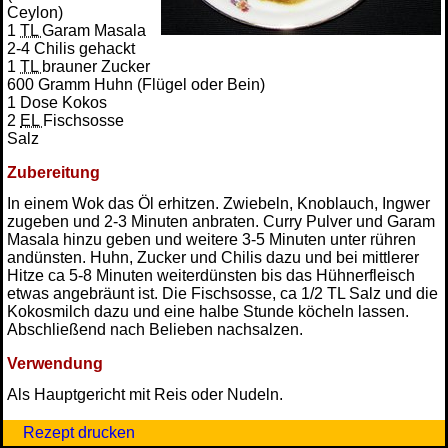
Ceylon)
1
TL
Garam Masala
2-4 Chilis gehackt
1
TL
brauner Zucker
600 Gramm Huhn (Flügel oder Bein)
1 Dose Kokos
2
EL
Fischsosse
Salz
Zubereitung
In einem Wok das Öl erhitzen. Zwiebeln, Knoblauch, Ingwer
zugeben und 2-3 Minuten anbraten. Curry Pulver und Garam
Masala hinzu geben und weitere 3-5 Minuten unter rühren
andünsten. Huhn, Zucker und Chilis dazu und bei mittlerer
Hitze ca 5-8 Minuten weiterdünsten bis das Hühnerfleisch
etwas angebräunt ist. Die Fischsosse, ca 1/2 TL Salz und die
Kokosmilch dazu und eine halbe Stunde köcheln lassen.
Abschließend nach Belieben nachsalzen.
Verwendung
Als Hauptgericht mit Reis oder Nudeln.
Rezept drucken