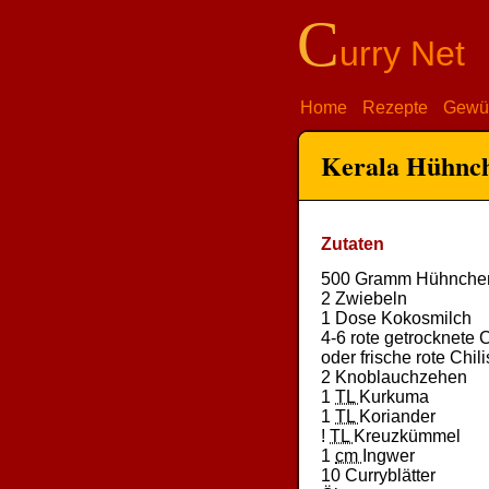
C
urry Net
Home
Rezepte
Gewü
Kerala Hühnc
Zutaten
500 Gramm Hühnchen
2 Zwiebeln
1 Dose Kokosmilch
4-6 rote getrocknete C
oder frische rote Chili
2 Knoblauchzehen
1
TL
Kurkuma
1
TL
Koriander
!
TL
Kreuzkümmel
1
cm
Ingwer
10 Curryblätter