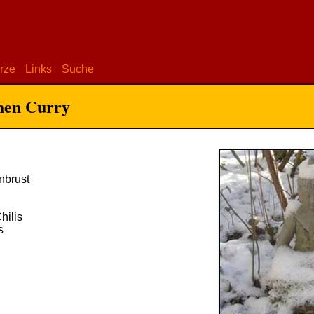
rze
Links
Suche
hen Curry
brust
hilis
s