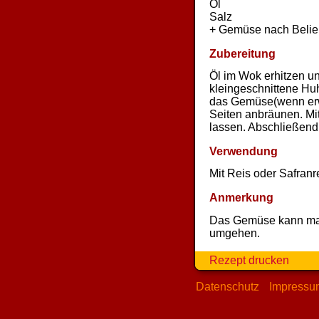
Öl
Salz
+ Gemüse nach Beli
Zubereitung
Öl im Wok erhitzen u
kleingeschnittene Hu
das Gemüse(wenn erwün
Seiten anbräunen. Mit
lassen. Abschließend
Verwendung
Mit Reis oder Safranre
Anmerkung
Das Gemüse kann man 
umgehen.
Rezept drucken
Datenschutz
Impressu